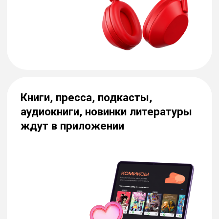
Условия вашего тарифа и входящие в него
сервисы уточняйте в салоне связи.
Станьте абонентом
МТС всего за 3 шага
1
2
Выберите тариф
Приходите в офис
Оформление доступно
Подберите подходящий
в любом офисе
вариант по цене
обслуживания при
и условиям
наличии паспорта