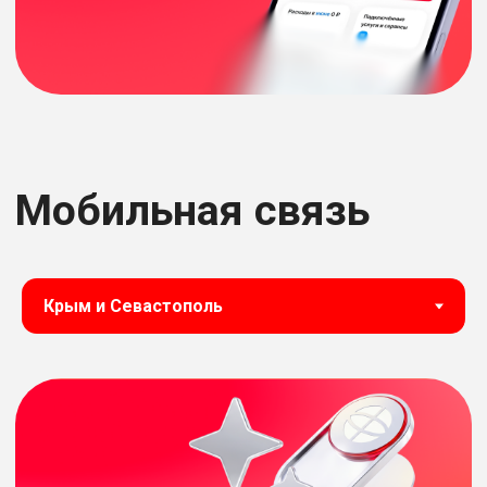
Мобильная связь
МТС БОЛЬШЕ
Акция
Выгодный тариф для тех,
кто всегда в сети
500 минут
Полный безлимит на 6 месяцев
далее 30 ГБ/ месяц
*