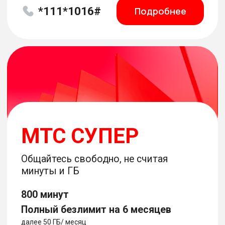
Стоимость в течение первого года при новом подключении.
При переходе на тариф 500 р/мес.
*111*1015#
Подробнее
Инструкция по активации
для тарифов "МТС Супер" и "МТС Больше"
МТС БОЛЬШЕ
Выгодный тариф для тех,
кто всегда в сети
500 минут
Полный безлимит на 6 месяцев
далее 30 ГБ/ месяц