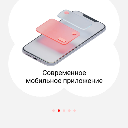
далее 50 ГБ/ месяц
400 ₽
/мес
Стоимость в течение первого года при новом подключении.
При переходе на тариф 500 р/мес.
*111*1015#
Подробнее
Миллионы треков
и музыкальные подборки
для любого настроения
МТС ПРОЩЕ
Акция
Выгодный тариф для звонков
без границ
10 ГБ
50 смс
400 минут
- на номера всех операторов связи региона пребывания;